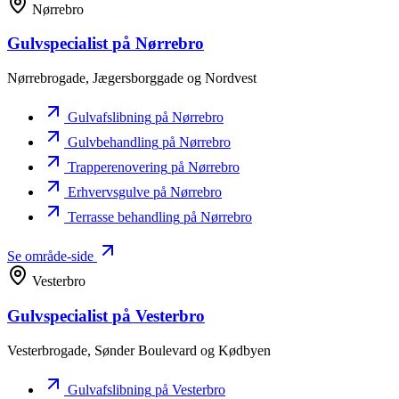
Nørrebro
Gulvspecialist
på Nørrebro
Nørrebrogade, Jægersborggade og Nordvest
Gulvafslibning
på Nørrebro
Gulvbehandling
på Nørrebro
Trapperenovering
på Nørrebro
Erhvervsgulve
på Nørrebro
Terrasse behandling
på Nørrebro
Se område-side
Vesterbro
Gulvspecialist
på Vesterbro
Vesterbrogade, Sønder Boulevard og Kødbyen
Gulvafslibning
på Vesterbro