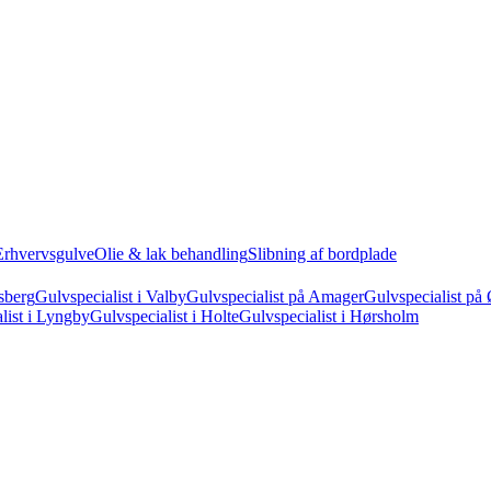
Erhvervsgulve
Olie & lak behandling
Slibning af bordplade
sberg
Gulvspecialist i Valby
Gulvspecialist på Amager
Gulvspecialist på 
list i Lyngby
Gulvspecialist i Holte
Gulvspecialist i Hørsholm