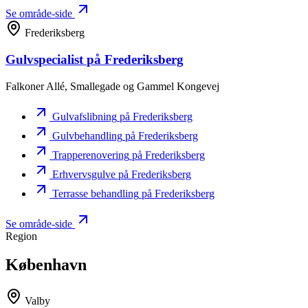
Se område-side
Frederiksberg
Gulvspecialist
på Frederiksberg
Falkoner Allé, Smallegade og Gammel Kongevej
Gulvafslibning
på Frederiksberg
Gulvbehandling
på Frederiksberg
Trapperenovering
på Frederiksberg
Erhvervsgulve
på Frederiksberg
Terrasse behandling
på Frederiksberg
Se område-side
Region
København
Valby