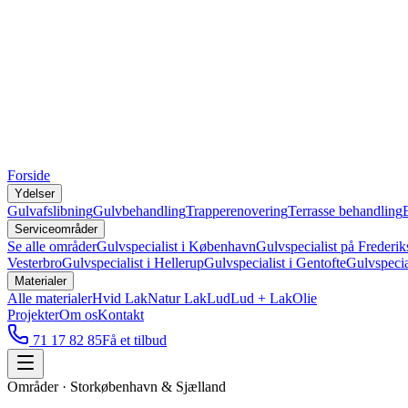
Forside
Ydelser
Gulvafslibning
Gulvbehandling
Trapperenovering
Terrasse behandling
Serviceområder
Se alle områder
Gulvspecialist i København
Gulvspecialist på Frederik
Vesterbro
Gulvspecialist i Hellerup
Gulvspecialist i Gentofte
Gulvspecia
Materialer
Alle materialer
Hvid Lak
Natur Lak
Lud
Lud + Lak
Olie
Projekter
Om os
Kontakt
71 17 82 85
Få et tilbud
Områder · Storkøbenhavn & Sjælland