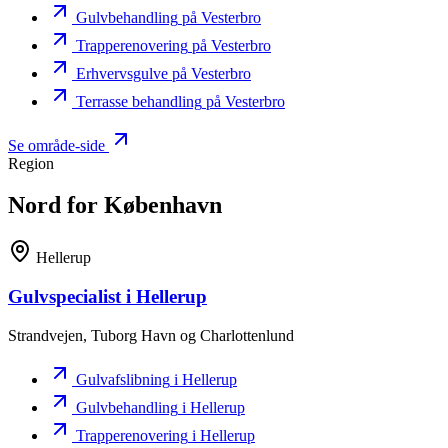
Gulvbehandling
på Vesterbro
Trapperenovering
på Vesterbro
Erhvervsgulve
på Vesterbro
Terrasse behandling
på Vesterbro
Se område-side
Region
Nord for København
Hellerup
Gulvspecialist
i Hellerup
Strandvejen, Tuborg Havn og Charlottenlund
Gulvafslibning
i Hellerup
Gulvbehandling
i Hellerup
Trapperenovering
i Hellerup