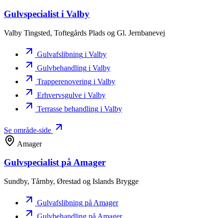
Gulvspecialist
i Valby
Valby Tingsted, Toftegårds Plads og Gl. Jernbanevej
Gulvafslibning
i Valby
Gulvbehandling
i Valby
Trapperenovering
i Valby
Erhvervsgulve
i Valby
Terrasse behandling
i Valby
Se område-side
Amager
Gulvspecialist
på Amager
Sundby, Tårnby, Ørestad og Islands Brygge
Gulvafslibning
på Amager
Gulvbehandling
på Amager