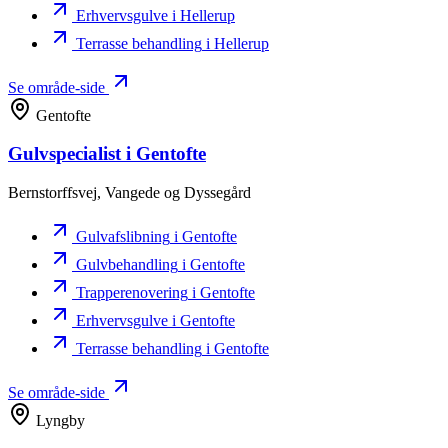
Erhvervsgulve
i Hellerup
Terrasse behandling
i Hellerup
Se område-side
Gentofte
Gulvspecialist
i Gentofte
Bernstorffsvej, Vangede og Dyssegård
Gulvafslibning
i Gentofte
Gulvbehandling
i Gentofte
Trapperenovering
i Gentofte
Erhvervsgulve
i Gentofte
Terrasse behandling
i Gentofte
Se område-side
Lyngby