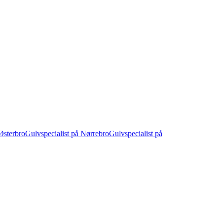
Østerbro
Gulvspecialist på Nørrebro
Gulvspecialist på