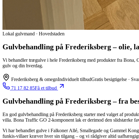
Lokal gulvmand · Hovedstaden
Gulvbehandling på Frederiksberg – olie, 
Vi behandler trægulve i hele Frederiksberg med produkter fra Bona, Osm
gulv og din hverdag.
Frederiksberg
& omegn
Individuelt tilbud
Gratis besigtigelse · Sva
71 17 82 85
Få et tilbud
Gulvbehandling
på Frederiksberg
– fra bes
En god gulvbehandling på Frederiksberg starter med valget af produkt. 
villa. Bona Traffic GO 2‑komponent lak er derimod den slidstærke favori
Vi har behandlet gulve i Falkoner Allé, Smallegade og Gammel Kongevej 
funkis-villaer kræver hver sin tilgang – og vi rådgiver altid uafhængigt