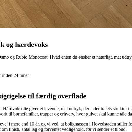
lak og hærdevoks
o og Rubio Monocoat. Hvad enten du ønsker et naturligt, mat udtryk elle
r inden 24 timer
igtigelse til færdig overflade
Hårdvoksolie giver et levende, mat udtryk, der lader træets struktur træ
t til børnefamilier, trapper og erhverv, hvor gulvet skal kunne tåle dagl
i mere end 10 år, og vi ved, at boligmassen i Hovedstaden stiller forsk
 om finish, antal lag og forventet vedligehold, før vi sender et tilbud.