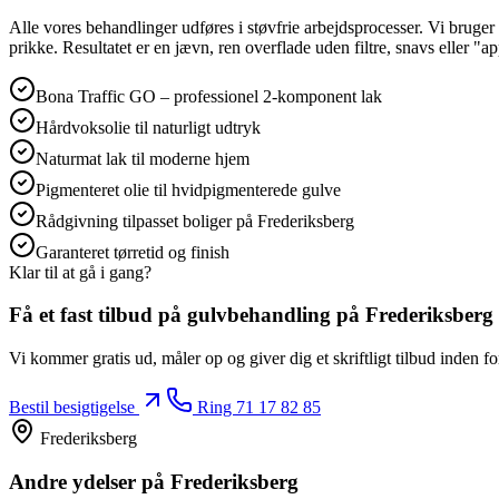
Alle vores behandlinger udføres i støvfrie arbejdsprocesser. Vi bruger 
prikke. Resultatet er en jævn, ren overflade uden filtre, snavs eller "a
Bona Traffic GO – professionel 2‑komponent lak
Hårdvoksolie til naturligt udtryk
Naturmat lak til moderne hjem
Pigmenteret olie til hvidpigmenterede gulve
Rådgivning tilpasset boliger på Frederiksberg
Garanteret tørretid og finish
Klar til at gå i gang?
Få et fast tilbud på
gulvbehandling
på Frederiksberg
Vi kommer gratis ud, måler op og giver dig et skriftligt tilbud inden f
Bestil besigtigelse
Ring
71 17 82 85
Frederiksberg
Andre ydelser
på Frederiksberg