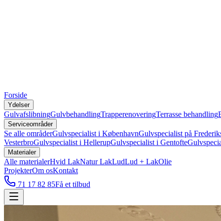
Forside
Ydelser
Gulvafslibning
Gulvbehandling
Trapperenovering
Terrasse behandling
Serviceområder
Se alle områder
Gulvspecialist i København
Gulvspecialist på Frederik
Vesterbro
Gulvspecialist i Hellerup
Gulvspecialist i Gentofte
Gulvspecia
Materialer
Alle materialer
Hvid Lak
Natur Lak
Lud
Lud + Lak
Olie
Projekter
Om os
Kontakt
71 17 82 85
Få et tilbud