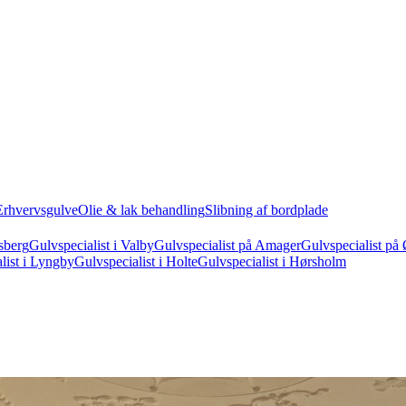
Erhvervsgulve
Olie & lak behandling
Slibning af bordplade
sberg
Gulvspecialist i Valby
Gulvspecialist på Amager
Gulvspecialist på 
list i Lyngby
Gulvspecialist i Holte
Gulvspecialist i Hørsholm