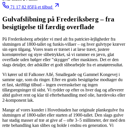
71 17 82 85
Få et tilbud
Gulvafslibning
på Frederiksberg
– fra
besigtigelse til færdig overflade
På Frederiksberg arbejder vi med alt fra patricier-lejligheder fra
slutningen af 1800-tallet og funkis-villaer – og hver gulvtype kræver
sin egen tilgang. Vores team er trænet i at læse træet, justere
kornstørrelser og styre slibetrykket, så vi rammer en jævn, glat
overflade uden bølger eller "skygger" efter maskinen. Det er den
slags detaljer, der adskiller et godt slibearbejde fra et amatørresultat.
Vi kører ud til Falkoner Allé, Smallegade og Gammel Kongevej i
samme uge, som du ringer. Efter en gratis besigtigelse modtager du
et fast, skriftligt tilbud – ingen overraskelser og ingen
tillægsregninger til sidst. Vi rydder op efter os hver dag og afleverer
altid gulvet rent og klar til efterbehandling med olie, hærdevoks eller
2‑komponent lak.
Mange af vores kunder i Hovedstaden har originale plankegulve fra
slutningen af 1800-tallet eller starten af 1900-tallet. Den slags gulve
har stadig masser af træ at give af – ofte 3–5 millimeter, der med den
rette behandling kan slibes og holde i endnu en generation. Vi