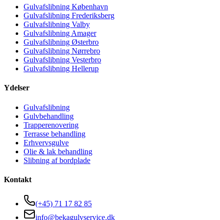
Gulvafslibning
København
Gulvafslibning
Frederiksberg
Gulvafslibning
Valby
Gulvafslibning
Amager
Gulvafslibning
Østerbro
Gulvafslibning
Nørrebro
Gulvafslibning
Vesterbro
Gulvafslibning
Hellerup
Ydelser
Gulvafslibning
Gulvbehandling
Trapperenovering
Terrasse behandling
Erhvervsgulve
Olie & lak behandling
Slibning af bordplade
Kontakt
(+45)
71 17 82 85
info@bekagulvservice.dk