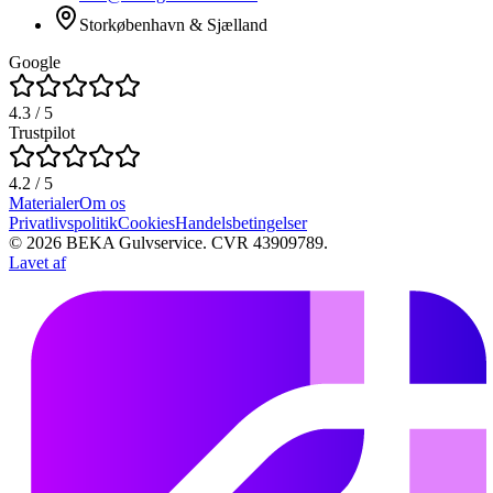
Storkøbenhavn & Sjælland
Google
4.3
/ 5
Trustpilot
4.2
/ 5
Materialer
Om os
Privatlivspolitik
Cookies
Handelsbetingelser
©
2026
BEKA Gulvservice
. CVR 43909789.
Lavet af