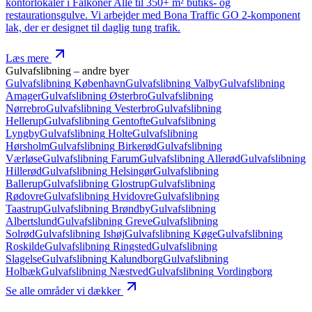
kontorlokaler i Falkoner Allé til 350+ m² butiks- og
restaurationsgulve. Vi arbejder med Bona Traffic GO 2‑komponent
lak, der er designet til daglig tung trafik.
Læs mere
Gulvafslibning
– andre byer
Gulvafslibning
København
Gulvafslibning
Valby
Gulvafslibning
Amager
Gulvafslibning
Østerbro
Gulvafslibning
Nørrebro
Gulvafslibning
Vesterbro
Gulvafslibning
Hellerup
Gulvafslibning
Gentofte
Gulvafslibning
Lyngby
Gulvafslibning
Holte
Gulvafslibning
Hørsholm
Gulvafslibning
Birkerød
Gulvafslibning
Værløse
Gulvafslibning
Farum
Gulvafslibning
Allerød
Gulvafslibning
Hillerød
Gulvafslibning
Helsingør
Gulvafslibning
Ballerup
Gulvafslibning
Glostrup
Gulvafslibning
Rødovre
Gulvafslibning
Hvidovre
Gulvafslibning
Taastrup
Gulvafslibning
Brøndby
Gulvafslibning
Albertslund
Gulvafslibning
Greve
Gulvafslibning
Solrød
Gulvafslibning
Ishøj
Gulvafslibning
Køge
Gulvafslibning
Roskilde
Gulvafslibning
Ringsted
Gulvafslibning
Slagelse
Gulvafslibning
Kalundborg
Gulvafslibning
Holbæk
Gulvafslibning
Næstved
Gulvafslibning
Vordingborg
Se alle områder vi dækker