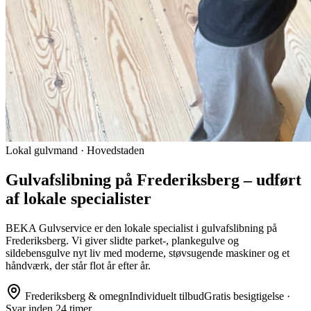
Lokal gulvmand · Hovedstaden
Gulvafslibning på Frederiksberg – udført
af lokale specialister
BEKA Gulvservice er den lokale specialist i gulvafslibning på
Frederiksberg. Vi giver slidte parket-, plankegulve og
sildebensgulve nyt liv med moderne, støvsugende maskiner og et
håndværk, der står flot år efter år.
Frederiksberg
& omegn
Individuelt tilbud
Gratis besigtigelse ·
Svar inden 24 timer