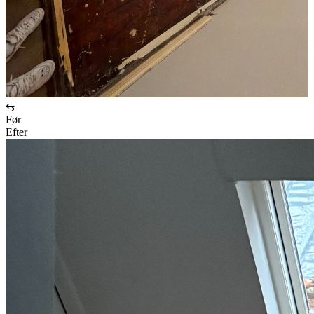
⇆
Før
Efter