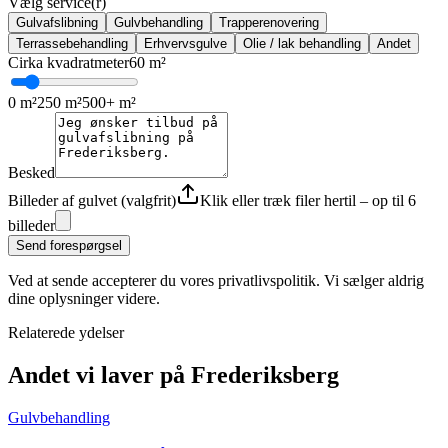
Vælg service(r)
Gulvafslibning
Gulvbehandling
Trapperenovering
Terrassebehandling
Erhvervsgulve
Olie / lak behandling
Andet
Cirka kvadratmeter
60
m²
0 m²
250 m²
500+ m²
Besked
Billeder af gulvet (valgfrit)
Klik eller træk filer hertil – op til 6
billeder
Send forespørgsel
Ved at sende accepterer du vores privatlivspolitik. Vi sælger aldrig
dine oplysninger videre.
Relaterede ydelser
Andet vi laver
på Frederiksberg
Gulvbehandling