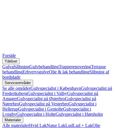
Forside
Ydelser
Gulvafslibning
Gulvbehandling
Trapperenovering
Terrasse
behandling
Erhvervsgulve
Olie & lak behandling
Slibning af
bordplade
Serviceområder
Se alle områder
Gulvspecialist i København
Gulvspecialist på
Frederiksberg
Gulvspecialist i Valby
Gulvspecialist på
Amager
Gulvspecialist på Østerbro
Gulvspecialist på
Nørrebro
Gulvspecialist på Vesterbro
Gulvspecialist i
Hellerup
Gulvspecialist i Gentofte
Gulvspecialist i
Lyngby
Gulvspecialist i Holte
Gulvspecialist i Hørsholm
Materialer
Alle materialer
Hvid Lak
Natur Lak
Lud
Lud + Lak
Olie