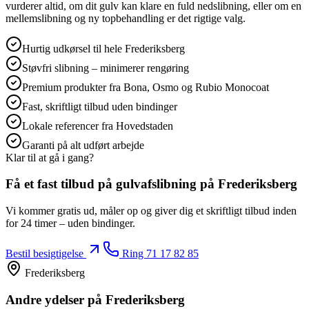
vurderer altid, om dit gulv kan klare en fuld nedslibning, eller om en
mellemslibning og ny topbehandling er det rigtige valg.
Hurtig udkørsel til hele Frederiksberg
Støvfri slibning – minimerer rengøring
Premium produkter fra Bona, Osmo og Rubio Monocoat
Fast, skriftligt tilbud uden bindinger
Lokale referencer fra Hovedstaden
Garanti på alt udført arbejde
Klar til at gå i gang?
Få et fast tilbud på
gulvafslibning
på Frederiksberg
Vi kommer gratis ud, måler op og giver dig et skriftligt tilbud inden
for 24 timer – uden bindinger.
Bestil besigtigelse
Ring
71 17 82 85
Frederiksberg
Andre ydelser
på Frederiksberg