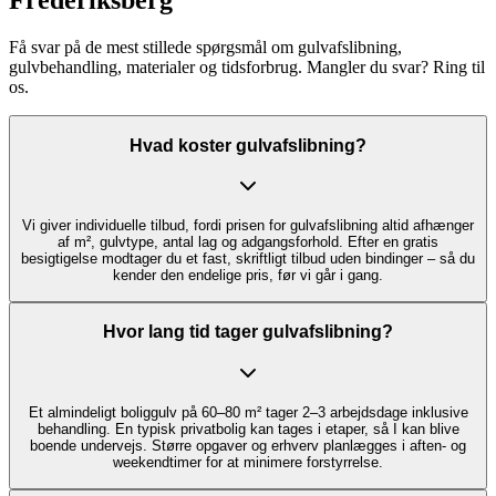
Frederiksberg
Få svar på de mest stillede spørgsmål om gulvafslibning,
gulvbehandling, materialer og tidsforbrug. Mangler du svar? Ring til
os.
Hvad koster gulvafslibning?
Vi giver individuelle tilbud, fordi prisen for gulvafslibning altid afhænger
af m², gulvtype, antal lag og adgangsforhold. Efter en gratis
besigtigelse modtager du et fast, skriftligt tilbud uden bindinger – så du
kender den endelige pris, før vi går i gang.
Hvor lang tid tager gulvafslibning?
Et almindeligt bolig­gulv på 60–80 m² tager 2–3 arbejdsdage inklusive
behandling. En typisk privatbolig kan tages i etaper, så I kan blive
boende undervejs. Større opgaver og erhverv planlægges i aften- og
weekendtimer for at minimere forstyrrelse.