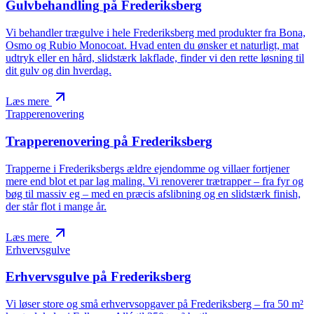
Gulvbehandling
på Frederiksberg
Vi behandler trægulve i hele Frederiksberg med produkter fra Bona,
Osmo og Rubio Monocoat. Hvad enten du ønsker et naturligt, mat
udtryk eller en hård, slidstærk lakflade, finder vi den rette løsning til
dit gulv og din hverdag.
Læs mere
Trapperenovering
Trapperenovering
på Frederiksberg
Trapperne i Frederiksbergs ældre ejendomme og villaer fortjener
mere end blot et par lag maling. Vi renoverer trætrapper – fra fyr og
bøg til massiv eg – med en præcis afslibning og en slidstærk finish,
der står flot i mange år.
Læs mere
Erhvervsgulve
Erhvervsgulve
på Frederiksberg
Vi løser store og små erhvervsopgaver på Frederiksberg – fra 50 m²