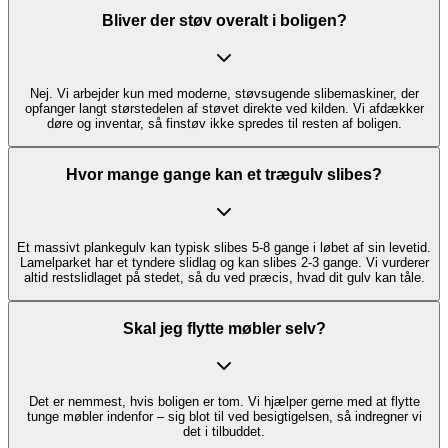
Bliver der støv overalt i boligen?
Nej. Vi arbejder kun med moderne, støvsugende slibemaskiner, der
opfanger langt størstedelen af støvet direkte ved kilden. Vi afdækker
døre og inventar, så finstøv ikke spredes til resten af boligen.
Hvor mange gange kan et trægulv slibes?
Et massivt plankegulv kan typisk slibes 5-8 gange i løbet af sin levetid.
Lamelparket har et tyndere slidlag og kan slibes 2-3 gange. Vi vurderer
altid restslidlaget på stedet, så du ved præcis, hvad dit gulv kan tåle.
Skal jeg flytte møbler selv?
Det er nemmest, hvis boligen er tom. Vi hjælper gerne med at flytte
tunge møbler indenfor – sig blot til ved besigtigelsen, så indregner vi
det i tilbuddet.