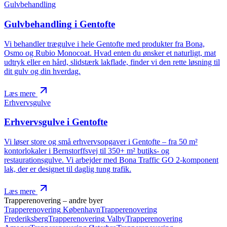
Gulvbehandling
Gulvbehandling
i Gentofte
Vi behandler trægulve i hele Gentofte med produkter fra Bona,
Osmo og Rubio Monocoat. Hvad enten du ønsker et naturligt, mat
udtryk eller en hård, slidstærk lakflade, finder vi den rette løsning til
dit gulv og din hverdag.
Læs mere
Erhvervsgulve
Erhvervsgulve
i Gentofte
Vi løser store og små erhvervsopgaver i Gentofte – fra 50 m²
kontorlokaler i Bernstorffsvej til 350+ m² butiks- og
restaurationsgulve. Vi arbejder med Bona Traffic GO 2‑komponent
lak, der er designet til daglig tung trafik.
Læs mere
Trapperenovering
– andre byer
Trapperenovering
København
Trapperenovering
Frederiksberg
Trapperenovering
Valby
Trapperenovering