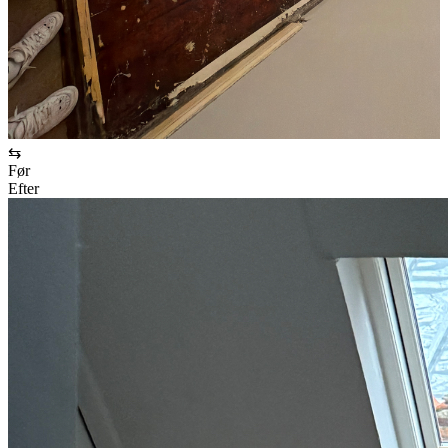
⇆
Før
Efter