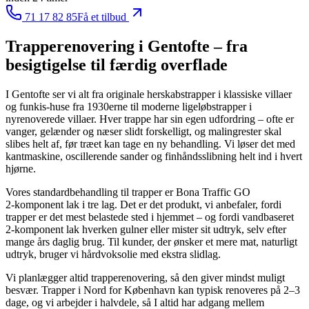
71 17 82 85
Få et tilbud
Trapperenovering
i Gentofte
– fra
besigtigelse til færdig overflade
I Gentofte ser vi alt fra originale herskabstrapper i klassiske villaer
og funkis-huse fra 1930erne til moderne ligeløbstrapper i
nyrenoverede villaer. Hver trappe har sin egen udfordring – ofte er
vanger, gelænder og næser slidt forskelligt, og malingrester skal
slibes helt af, før træet kan tage en ny behandling. Vi løser det med
kantmaskine, oscillerende sander og finhåndsslibning helt ind i hvert
hjørne.
Vores standardbehandling til trapper er Bona Traffic GO
2‑komponent lak i tre lag. Det er det produkt, vi anbefaler, fordi
trapper er det mest belastede sted i hjemmet – og fordi vandbaseret
2‑komponent lak hverken gulner eller mister sit udtryk, selv efter
mange års daglig brug. Til kunder, der ønsker et mere mat, naturligt
udtryk, bruger vi hårdvoksolie med ekstra slidlag.
Vi planlægger altid trapperenovering, så den giver mindst muligt
besvær. Trapper i Nord for København kan typisk renoveres på 2–3
dage, og vi arbejder i halvdele, så I altid har adgang mellem