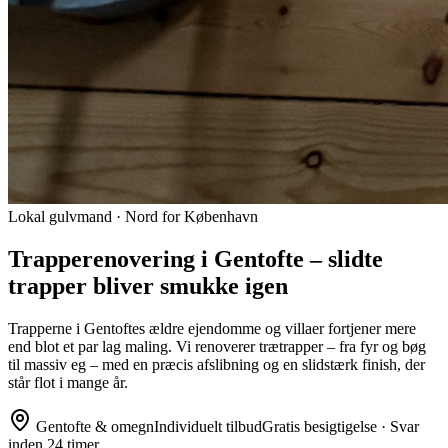
Lokal gulvmand · Nord for København
Trapperenovering i Gentofte – slidte
trapper bliver smukke igen
Trapperne i Gentoftes ældre ejendomme og villaer fortjener mere
end blot et par lag maling. Vi renoverer trætrapper – fra fyr og bøg
til massiv eg – med en præcis afslibning og en slidstærk finish, der
står flot i mange år.
Gentofte
& omegn
Individuelt tilbud
Gratis besigtigelse · Svar
inden 24 timer