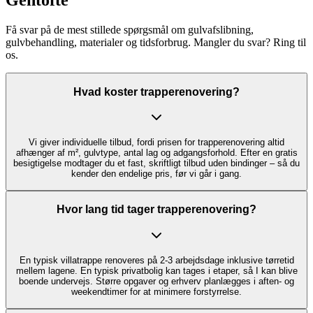
Gentofte
Få svar på de mest stillede spørgsmål om gulvafslibning,
gulvbehandling, materialer og tidsforbrug. Mangler du svar? Ring til
os.
Hvad koster trapperenovering?
Vi giver individuelle tilbud, fordi prisen for trapperenovering altid
afhænger af m², gulvtype, antal lag og adgangsforhold. Efter en gratis
besigtigelse modtager du et fast, skriftligt tilbud uden bindinger – så du
kender den endelige pris, før vi går i gang.
Hvor lang tid tager trapperenovering?
En typisk villatrappe renoveres på 2-3 arbejdsdage inklusive tørretid
mellem lagene. En typisk privatbolig kan tages i etaper, så I kan blive
boende undervejs. Større opgaver og erhverv planlægges i aften- og
weekendtimer for at minimere forstyrrelse.