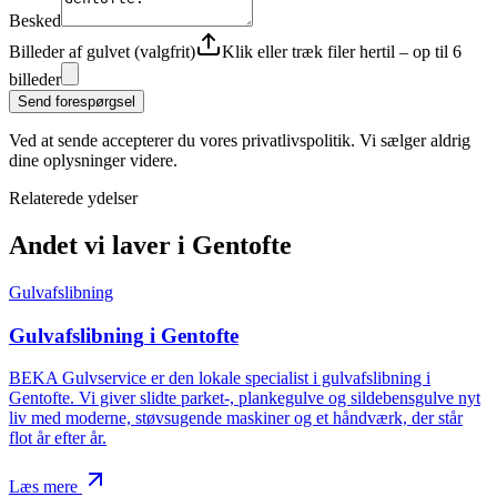
Besked
Billeder af gulvet (valgfrit)
Klik eller træk filer hertil – op til 6
billeder
Send forespørgsel
Ved at sende accepterer du vores privatlivspolitik. Vi sælger aldrig
dine oplysninger videre.
Relaterede ydelser
Andet vi laver
i Gentofte
Gulvafslibning
Gulvafslibning
i Gentofte
BEKA Gulvservice er den lokale specialist i gulvafslibning i
Gentofte. Vi giver slidte parket-, plankegulve og sildebensgulve nyt
liv med moderne, støvsugende maskiner og et håndværk, der står
flot år efter år.
Læs mere