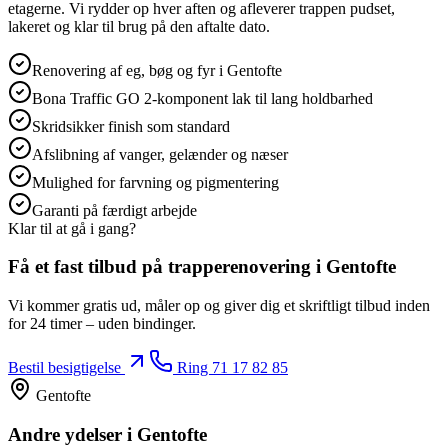
etagerne. Vi rydder op hver aften og afleverer trappen pudset,
lakeret og klar til brug på den aftalte dato.
Renovering af eg, bøg og fyr i Gentofte
Bona Traffic GO 2‑komponent lak til lang holdbarhed
Skridsikker finish som standard
Afslibning af vanger, gelænder og næser
Mulighed for farvning og pigmentering
Garanti på færdigt arbejde
Klar til at gå i gang?
Få et fast tilbud på
trapperenovering
i Gentofte
Vi kommer gratis ud, måler op og giver dig et skriftligt tilbud inden
for 24 timer – uden bindinger.
Bestil besigtigelse
Ring
71 17 82 85
Gentofte
Andre ydelser
i Gentofte