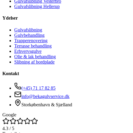
Gulvafslibning
Vesterbro
Gulvafslibning
Hellerup
Ydelser
Gulvafslibning
Gulvbehandling
Trapperenovering
Terrasse behandling
Erhvervsgulve
Olie & lak behandling
Slibning af bordplade
Kontakt
(+45)
71 17 82 85
info@bekagulvservice.dk
Storkøbenhavn & Sjælland
Google
4.3
/ 5