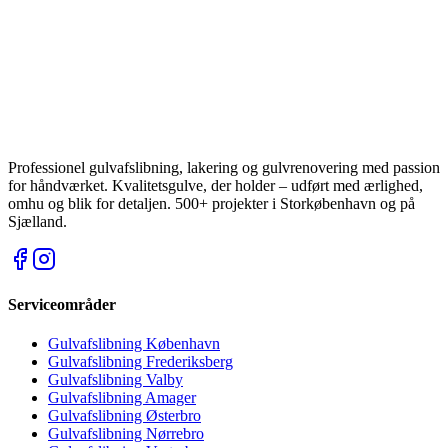
Professionel gulvafslibning, lakering og gulvrenovering med passion
for håndværket. Kvalitetsgulve, der holder – udført med ærlighed,
omhu og blik for detaljen.
500
+ projekter i Storkøbenhavn og på
Sjælland.
Serviceområder
Gulvafslibning
København
Gulvafslibning
Frederiksberg
Gulvafslibning
Valby
Gulvafslibning
Amager
Gulvafslibning
Østerbro
Gulvafslibning
Nørrebro