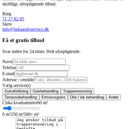
skriftligt, uforpligtende tilbud.
Ring
71 17 82 85
Skriv
info@bekagulvservice.dk
Få et gratis tilbud
Svar inden for 24 timer. Helt uforpligtende.
Navn
Telefon
E‑mail
Adresse / område
Vælg service(r)
Gulvafslibning
Gulvbehandling
Trapperenovering
Terrassebehandling
Erhvervsgulve
Olie / lak behandling
Andet
Cirka kvadratmeter
60
m²
0 m²
250 m²
500+ m²