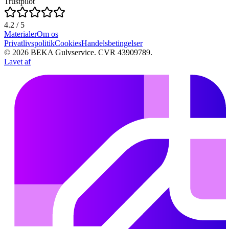
Trustpilot
4.2
/ 5
Materialer
Om os
Privatlivspolitik
Cookies
Handelsbetingelser
©
2026
BEKA Gulvservice
. CVR 43909789.
Lavet af