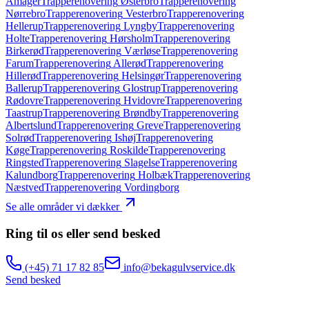
Amager
Trapperenovering
Østerbro
Trapperenovering
Nørrebro
Trapperenovering
Vesterbro
Trapperenovering
Hellerup
Trapperenovering
Lyngby
Trapperenovering
Holte
Trapperenovering
Hørsholm
Trapperenovering
Birkerød
Trapperenovering
Værløse
Trapperenovering
Farum
Trapperenovering
Allerød
Trapperenovering
Hillerød
Trapperenovering
Helsingør
Trapperenovering
Ballerup
Trapperenovering
Glostrup
Trapperenovering
Rødovre
Trapperenovering
Hvidovre
Trapperenovering
Taastrup
Trapperenovering
Brøndby
Trapperenovering
Albertslund
Trapperenovering
Greve
Trapperenovering
Solrød
Trapperenovering
Ishøj
Trapperenovering
Køge
Trapperenovering
Roskilde
Trapperenovering
Ringsted
Trapperenovering
Slagelse
Trapperenovering
Kalundborg
Trapperenovering
Holbæk
Trapperenovering
Næstved
Trapperenovering
Vordingborg
Se alle områder vi dækker
Ring til os eller send besked
(+45)
71 17 82 85
info@bekagulvservice.dk
Send besked