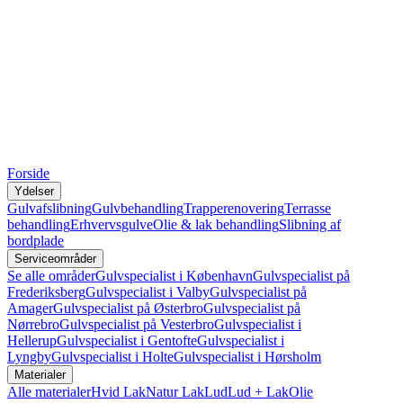
Forside
Ydelser
Gulvafslibning
Gulvbehandling
Trapperenovering
Terrasse
behandling
Erhvervsgulve
Olie & lak behandling
Slibning af
bordplade
Serviceområder
Se alle områder
Gulvspecialist i København
Gulvspecialist på
Frederiksberg
Gulvspecialist i Valby
Gulvspecialist på
Amager
Gulvspecialist på Østerbro
Gulvspecialist på
Nørrebro
Gulvspecialist på Vesterbro
Gulvspecialist i
Hellerup
Gulvspecialist i Gentofte
Gulvspecialist i
Lyngby
Gulvspecialist i Holte
Gulvspecialist i Hørsholm
Materialer
Alle materialer
Hvid Lak
Natur Lak
Lud
Lud + Lak
Olie