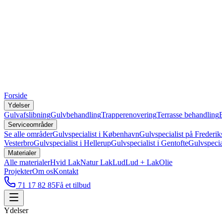
Forside
Ydelser
Gulvafslibning
Gulvbehandling
Trapperenovering
Terrasse behandling
Serviceområder
Se alle områder
Gulvspecialist i København
Gulvspecialist på Frederik
Vesterbro
Gulvspecialist i Hellerup
Gulvspecialist i Gentofte
Gulvspecia
Materialer
Alle materialer
Hvid Lak
Natur Lak
Lud
Lud + Lak
Olie
Projekter
Om os
Kontakt
71 17 82 85
Få et tilbud
Ydelser