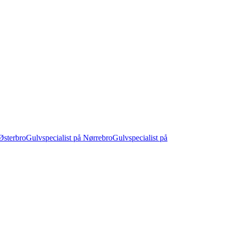
Østerbro
Gulvspecialist på Nørrebro
Gulvspecialist på