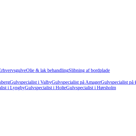
Erhvervsgulve
Olie & lak behandling
Slibning af bordplade
sberg
Gulvspecialist i Valby
Gulvspecialist på Amager
Gulvspecialist på 
list i Lyngby
Gulvspecialist i Holte
Gulvspecialist i Hørsholm